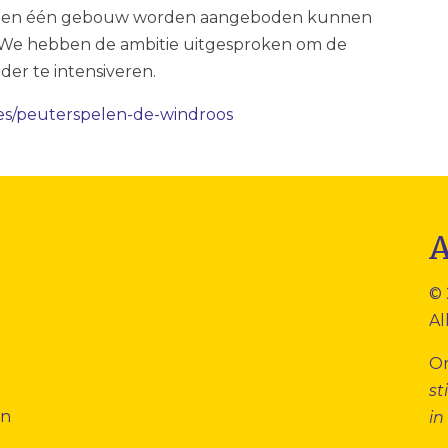
innen één gebouw worden aangeboden kunnen
 We hebben de ambitie uitgesproken om de
r te intensiveren.
ies/peuterspelen-de-windroos
© 
Al
O
st
en
in