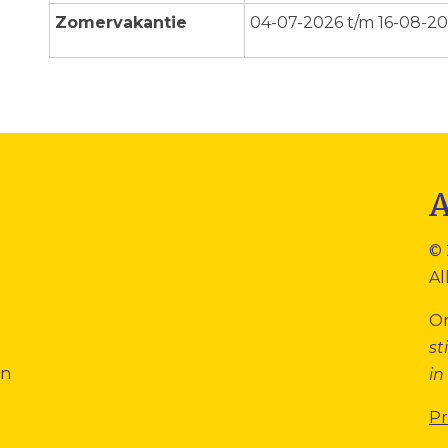
Zomervakantie
04-07-2026 t/m 16-08-2
© 
Al
O
st
en
in
Pr