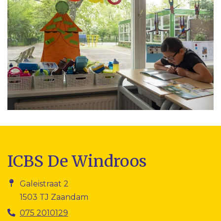
ICBS De Windroos
Galeistraat 2
1503 TJ Zaandam
075 2010129